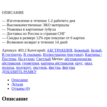
ОПИСАНИЕ
— Изготовление в течении 1-2 рабочего дня
— Высококачественные ЭКО материалы
— Упаковка в картонные тубусы
— Доставка по России и странам СНГ
— Скидка в размере 12% при покупке от 6 картин
— Возможен возврат в течении 14 дней
Артикул:
403.2
Категорий:
АБСТРАКЦИЯ
,
Бежевый
,
Белый
,
В гостиную
,
В спальню
,
Иллюстрации (рисунки)
,
Картины /
Постеры
,
На кухню
,
Светлый
Метки:
абстракционизм
,
абстракция
,
геометрия
,
картина абстракция
,
круг
,
овал
,
полосы
,
полукруг
,
рисунок
,
фигура
,
фигуры
ДОБАВИТЬ РАМКУ
Описание
Детали
Отзывы (0)
Описание