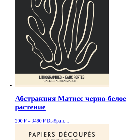
Абстракция Матисс черно-белое
растение
290
₽
–
3480
₽
Выбрать...