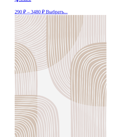
290
₽
–
3480
₽
Выбрать...