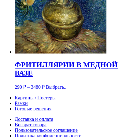
ФРИТИЛЛЯРИИ В МЕДНОЙ
ВАЗЕ
290
₽
–
3480
₽
Выбрать...
Картины / Постеры
Рамки
Готовые решения
Доставка и оплата
Возврат товара
Пользовательское соглашение
Политика конфиденциальности