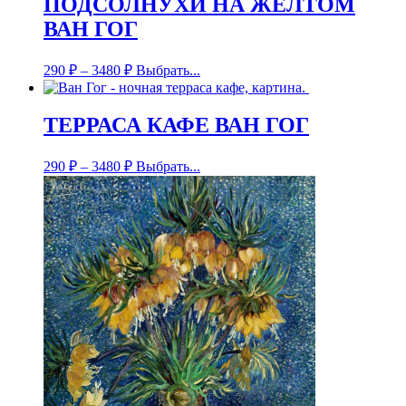
ПОДСОЛНУХИ НА ЖЁЛТОМ
ВАН ГОГ
290
₽
–
3480
₽
Выбрать...
ТЕРРАСА КАФЕ ВАН ГОГ
290
₽
–
3480
₽
Выбрать...