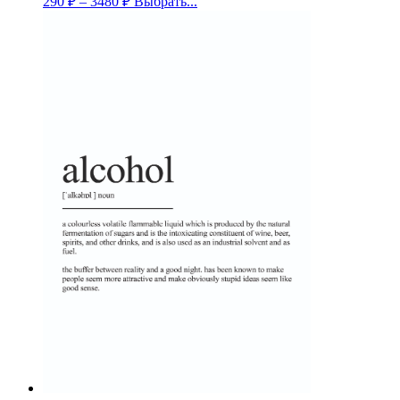
290
₽
–
3480
₽
Выбрать...