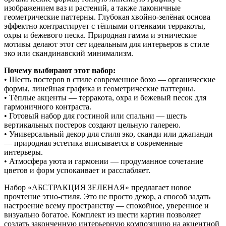
изображением ваз и растений, а также лаконичные
геометрические паттерны. Глубокая хвойно-зелёная основа
эффектно контрастирует с тёплыми оттенками терракоты,
охры и бежевого песка. Природная гамма и этнические
мотивы делают этот сет идеальным для интерьеров в стиле
эко или скандинавский минимализм.
Почему выбирают этот набор:
• Шесть постеров в стиле современное бохо — органические
формы, линейная графика и геометрические паттерны.
• Тёплые акценты — терракота, охра и бежевый песок для
гармоничного контраста.
• Готовый набор для гостиной или спальни — шесть
вертикальных постеров создают цельную галерею.
• Универсальный декор для стиля эко, сканди или джапанди
— природная эстетика вписывается в современные
интерьеры.
• Атмосфера уюта и гармонии — продуманное сочетание
цветов и форм успокаивает и расслабляет.
Набор «АБСТРАКЦИЯ ЗЕЛЕНАЯ» предлагает новое
прочтение этно-стиля. Это не просто декор, а способ задать
настроение всему пространству — спокойное, уверенное и
визуально богатое. Комплект из шести картин позволяет
создать законченную интерьерную композицию на акцентной