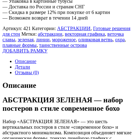
— Упаковка в картонные тубусы
— Доставка по России и странам СНГ
— Скидка в размере 12% при покупке от 6 картин
— Возможен возврат в течении 14 дней
Артикул:
421
Категории:
АБСТРАКЦИИ
,
Готовые решения
для стен
Метки:
абстракции
,
векторная графика
,
веточка
славы
,
зеленая
,
линии
,
мороженое
,
оливковая ветвь
,
охра
,
плавные формы
,
таинственные острова
ДОБАВИТЬ РАМКУ
Описание
Детали
Отзывы (0)
Описание
АБСТРАКЦИЯ ЗЕЛЕНАЯ — набор
постеров в стиле современное бохо
Набор «АБСТРАКЦИЯ ЗЕЛЕНАЯ» — это шесть
вертикальных постеров в стиле «современное бохо» и
абстрактного минимализма. Композиция объединяет мягкие
органические формы, тонкую линейную графику с