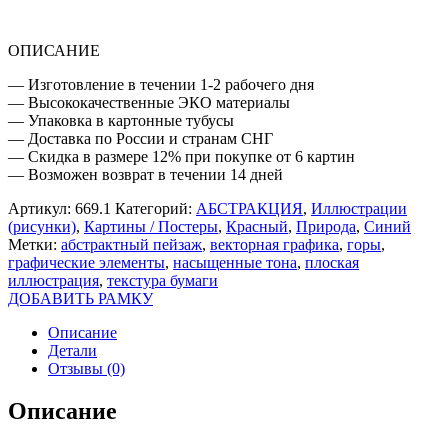
ОПИСАНИЕ
— Изготовление в течении 1-2 рабочего дня
— Высококачественные ЭКО материалы
— Упаковка в картонные тубусы
— Доставка по России и странам СНГ
— Скидка в размере 12% при покупке от 6 картин
— Возможен возврат в течении 14 дней
Артикул:
669.1
Категорий:
АБСТРАКЦИЯ
,
Иллюстрации
(рисунки)
,
Картины / Постеры
,
Красный
,
Природа
,
Синий
Метки:
абстрактный пейзаж
,
векторная графика
,
горы
,
графические элементы
,
насыщенные тона
,
плоская
иллюстрация
,
текстура бумаги
ДОБАВИТЬ РАМКУ
Описание
Детали
Отзывы (0)
Описание