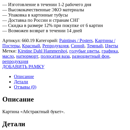
— Изготовление в течении 1-2 рабочего дня
— Высококачественные ЭКО материалы
— Упаковка в картонные тубусы
— Доставка по России и странам СНГ
— Скидка в размере 12% при покупке от 6 картин
— Возможен возврат в течении 14 дней
Артикул:
660.19
Категорий:
Paintings / Posters
,
Картины /
Постеры
,
Красный
,
Репродукция
,
Синий
,
Темный
,
Цветы
Метки:
Kirstine Dahl Hammershoj
,
голубые цветы
,
графика
,
масло
,
натюрморт
,
полосатая ваза
,
разноцветный фон
,
репродукция
ДОБАВИТЬ РАМКУ
Описание
Детали
Отзывы (0)
Описание
Картина «Абстрактный букет».
Детали