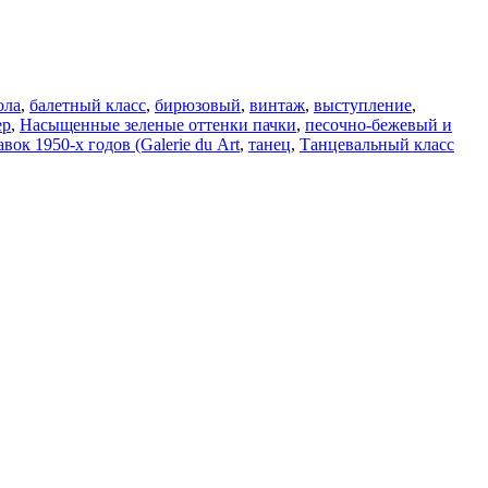
ола
,
балетный класс
,
бирюзовый
,
винтаж
,
выступление
,
ер
,
Насыщенные зеленые оттенки пачки
,
песочно-бежевый и
к 1950-х годов (Galerie du Art
,
танец
,
Танцевальный класс