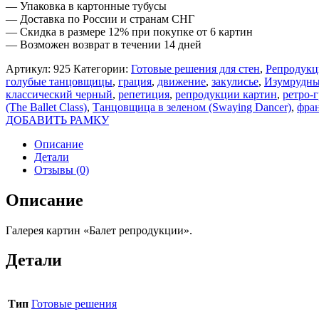
— Упаковка в картонные тубусы
— Доставка по России и странам СНГ
— Скидка в размере 12% при покупке от 6 картин
— Возможен возврат в течении 14 дней
Артикул:
925
Категории:
Готовые решения для стен
,
Репродук
голубые танцовщицы
,
грация
,
движение
,
закулисье
,
Изумрудн
классический черный
,
репетиция
,
репродукции картин
,
ретро-
(The Ballet Class)
,
Танцовщица в зеленом (Swaying Dancer)
,
фра
ДОБАВИТЬ РАМКУ
Описание
Детали
Отзывы (0)
Описание
Галерея картин «Балет репродукции».
Детали
Тип
Готовые решения