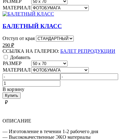
РАЗМЕР
МАТЕРИАЛ
БАЛЕТНЫЙ КЛАСС
Отступ от края
290
₽
ССЫЛКА НА ГАЛЕРЕЮ:
БАЛЕТ РЕПРОДУКЦИИ
Добавить
РАЗМЕР
МАТЕРИАЛ
Количество
товара
В корзину
БАЛЕТ
Купить
РЕПРОДУКЦИИ
₽
ОПИСАНИЕ
— Изготовление в течении 1-2 рабочего дня
— Высококачественные ЭКО материалы