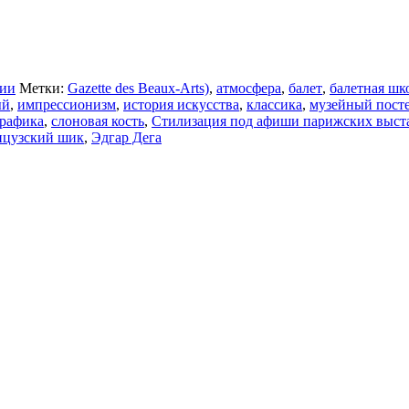
ции
Метки:
Gazette des Beaux-Arts)
,
атмосфера
,
балет
,
балетная шк
ый
,
импрессионизм
,
история искусства
,
классика
,
музейный пост
графика
,
слоновая кость
,
Стилизация под афиши парижских выставо
нцузский шик
,
Эдгар Дега