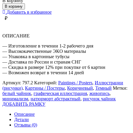
В корзину
БЕЛЫЙ
В корзину
ЧАЙНИК
Добавить в избранное
₽
ОПИСАНИЕ
— Изготовление в течении 1-2 рабочего дня
— Высококачественные ЭКО материалы
— Упаковка в картонные тубусы
— Доставка по России и странам СНГ
— Скидка в размере 12% при покупке от 6 картин
— Возможен возврат в течении 14 дней
Артикул:
797.2
Категорий:
Paintings / Posters
,
Иллюстрации
(рисунки)
,
Картины / Постеры
,
Коричневый
,
Темный
Метки:
белый чайник
,
графическая иллюстрация
,
живопись
,
минимализм
,
натюрморт абстрактный
,
рисунок чайник
ДОБАВИТЬ РАМКУ
Описание
Детали
Отзывы (0)