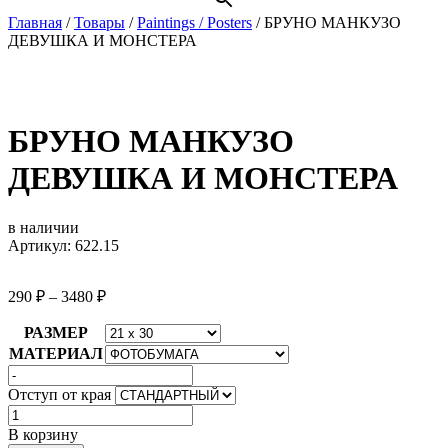
Главная
/
Товары
/
Paintings / Posters
/
БРУНО МАНКУЗО
ДЕВУШКА И МОНСТЕРА
БРУНО МАНКУЗО
ДЕВУШКА И МОНСТЕРА
в наличии
Артикул: 622.15
290
₽
–
3480
₽
РАЗМЕР
МАТЕРИАЛ
Отступ от края
Количество
товара
В корзину