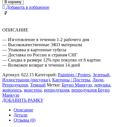
БРУНО
В корзину
МАНКУЗО
Добавить в избранное
ДЕВУШКА
₽
И
МОНСТЕРА
ОПИСАНИЕ
— Изготовление в течении 1-2 рабочего дня
— Высококачественные ЭКО материалы
— Упаковка в картонные тубусы
— Доставка по России и странам СНГ
— Скидка в размере 12% при покупке от 6 картин
— Возможен возврат в течении 14 дней
Артикул:
622.15
Категорий:
Paintings / Posters
,
Зеленый
,
Иллюстрации (рисунки)
,
Картины / Постеры
,
Люди
,
Репродукция
,
Темный
Метки:
Бруно Манкузо
,
девушка
,
живопись
,
монстера
,
репродукция
,
репродукция Бруно
Манкузо
ДОБАВИТЬ РАМКУ
Описание
Детали
Отзывы (0)