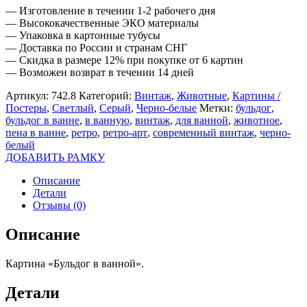
— Изготовление в течении 1-2 рабочего дня
— Высококачественные ЭКО материалы
— Упаковка в картонные тубусы
— Доставка по России и странам СНГ
— Скидка в размере 12% при покупке от 6 картин
— Возможен возврат в течении 14 дней
Артикул:
742.8
Категорий:
Винтаж
,
Животные
,
Картины /
Постеры
,
Светлый
,
Серый
,
Черно-белые
Метки:
бульдог
,
бульдог в ванне
,
в ванную
,
винтаж
,
для ванной
,
животное
,
пена в ванне
,
ретро
,
ретро-арт
,
современный винтаж
,
черно-
белый
ДОБАВИТЬ РАМКУ
Описание
Детали
Отзывы (0)
Описание
Картина «Бульдог в ванной».
Детали