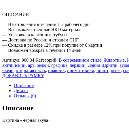
ОПИСАНИЕ
— Изготовление в течении 1-2 рабочего дня
— Высококачественные ЭКО материалы
— Упаковка в картонные тубусы
— Доставка по России и странам СНГ
— Скидка в размере 12% при покупке от 6 картин
— Возможен возврат в течении 14 дней
Артикул:
960.34
Категорий:
В современном стиле
,
Животные
,
английский
,
арт
,
белый
,
графика
,
дерзкий
,
Дэвид Шригли
,
зуб
океан
,
открытая пасть
,
плавник
,
примитивизм
,
принт
,
рыба
,
со
ДОБАВИТЬ РАМКУ
Описание
Детали
Отзывы (0)
Описание
Картина «Черная акула».