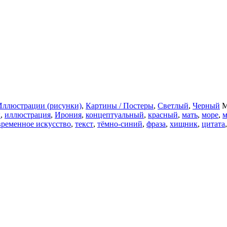
Иллюстрации (рисунки)
,
Картины / Постеры
,
Светлый
,
Черный
М
ы
,
иллюстрация
,
Ирония
,
концептуальный
,
красный
,
мать
,
море
,
м
временное искусство
,
текст
,
тёмно-синий
,
фраза
,
хищник
,
цитата