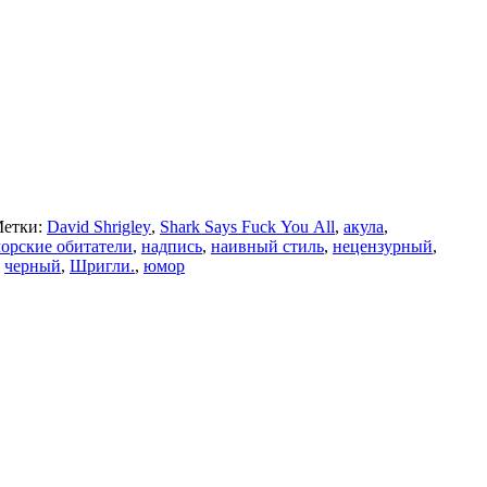
етки:
David Shrigley
,
Shark Says Fuck You All
,
акула
,
орские обитатели
,
надпись
,
наивный стиль
,
нецензурный
,
,
черный
,
Шригли.
,
юмор