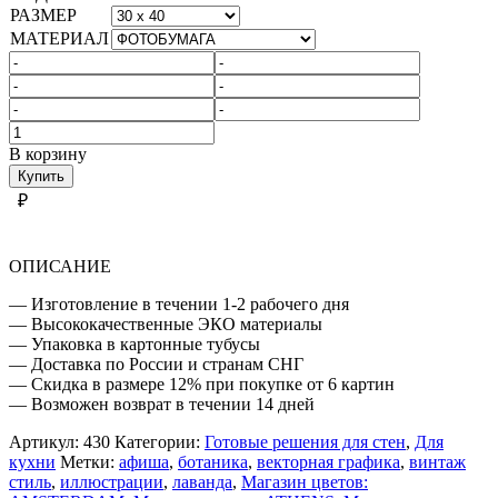
РАЗМЕР
МАТЕРИАЛ
Количество
товара
В корзину
ЦВЕТЫ
Купить
АФИШИ
₽
ОПИСАНИЕ
— Изготовление в течении 1-2 рабочего дня
— Высококачественные ЭКО материалы
— Упаковка в картонные тубусы
— Доставка по России и странам СНГ
— Скидка в размере 12% при покупке от 6 картин
— Возможен возврат в течении 14 дней
Артикул:
430
Категории:
Готовые решения для стен
,
Для
кухни
Метки:
афиша
,
ботаника
,
векторная графика
,
винтаж
стиль
,
иллюстрации
,
лаванда
,
Магазин цветов: