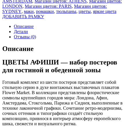
AMSTERDAM
,
Магазин цветов: ATHENS
,
Магазин цветов:
LONDON
,
Магазин цветов: PARIS
,
Магазин цветов:
SYDNEY
,
маки
,
ромашки
,
тюльпаны
,
цветы
,
яркие цвета
ДОБАВИТЬ РАМКУ
Описание
Детали
Отзывы (0)
Описание
ЦВЕТЫ АФИШИ — набор постеров
для гостиной и обеденной зоны
Готовый комплект из шести постеров представляет собой
стильную серию в духе винтажных выставочных плакатов
Flower Market. В коллекции представлены флористические
символы крупнейших городов мира: Лондона, Афин,
Амстердама, Стокгольма, Парижа и Сиднея, выполненные в
технике лаконичной графики. Сочетание ретро-модернизма,
сочных оттенков и типографики создаёт стильную
композицию, привнося в интерьер атмосферу европейского
шика, свежести и визуального ритма.