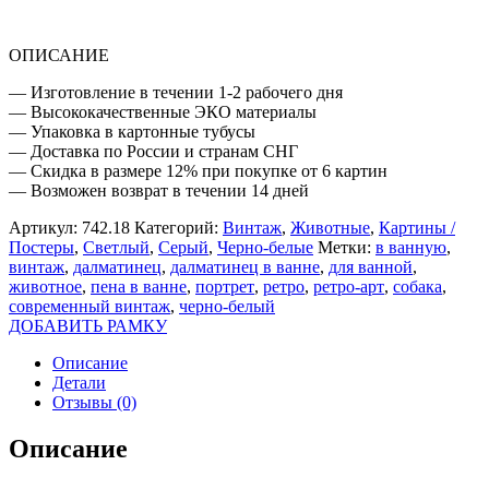
ОПИСАНИЕ
— Изготовление в течении 1-2 рабочего дня
— Высококачественные ЭКО материалы
— Упаковка в картонные тубусы
— Доставка по России и странам СНГ
— Скидка в размере 12% при покупке от 6 картин
— Возможен возврат в течении 14 дней
Артикул:
742.18
Категорий:
Винтаж
,
Животные
,
Картины /
Постеры
,
Светлый
,
Серый
,
Черно-белые
Метки:
в ванную
,
винтаж
,
далматинец
,
далматинец в ванне
,
для ванной
,
животное
,
пена в ванне
,
портрет
,
ретро
,
ретро-арт
,
собака
,
современный винтаж
,
черно-белый
ДОБАВИТЬ РАМКУ
Описание
Детали
Отзывы (0)
Описание