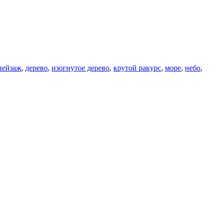
пейзаж
,
дерево
,
изогнутое дерево
,
крутой ракурс
,
море
,
небо
,