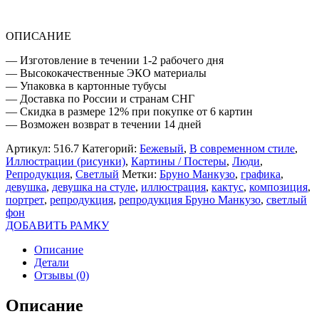
ОПИСАНИЕ
— Изготовление в течении 1-2 рабочего дня
— Высококачественные ЭКО материалы
— Упаковка в картонные тубусы
— Доставка по России и странам СНГ
— Скидка в размере 12% при покупке от 6 картин
— Возможен возврат в течении 14 дней
Артикул:
516.7
Категорий:
Бежевый
,
В современном стиле
,
Иллюстрации (рисунки)
,
Картины / Постеры
,
Люди
,
Репродукция
,
Светлый
Метки:
Бруно Манкузо
,
графика
,
девушка
,
девушка на стуле
,
иллюстрация
,
кактус
,
композиция
,
портрет
,
репродукция
,
репродукция Бруно Манкузо
,
светлый
фон
ДОБАВИТЬ РАМКУ
Описание
Детали
Отзывы (0)
Описание