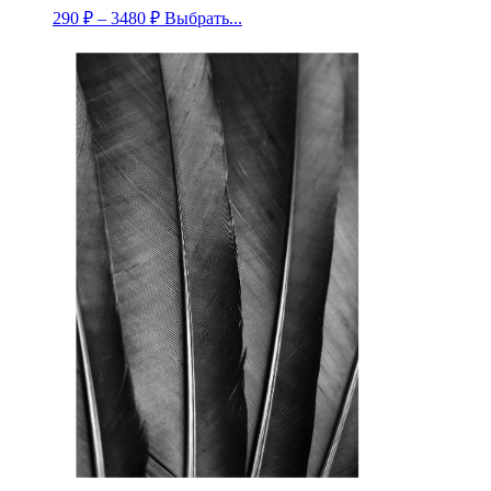
290
₽
–
3480
₽
Выбрать...