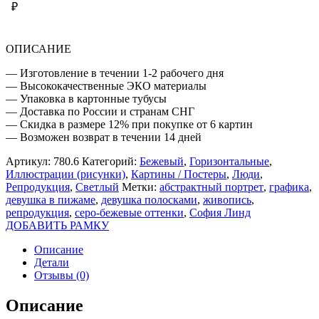
₽
ОПИСАНИЕ
— Изготовление в течении 1-2 рабочего дня
— Высококачественные ЭКО материалы
— Упаковка в картонные тубусы
— Доставка по России и странам СНГ
— Скидка в размере 12% при покупке от 6 картин
— Возможен возврат в течении 14 дней
Артикул:
780.6
Категорий:
Бежевый
,
Горизонтальные
,
Иллюстрации (рисунки)
,
Картины / Постеры
,
Люди
,
Репродукция
,
Светлый
Метки:
абстрактный портрет
,
графика
,
девушка в пижаме
,
девушка полосками
,
живопись
,
репродукция
,
серо-бежевые оттенки
,
София Линд
ДОБАВИТЬ РАМКУ
Описание
Детали
Отзывы (0)
Описание