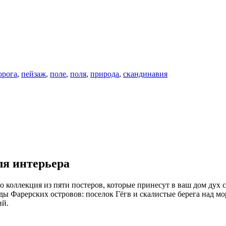
орога
,
пейзаж
,
поле
,
поля
,
природа
,
скандинавия
я интерьера
оллекция из пяти постеров, которые принесут в ваш дом дух 
 Фарерских островов: поселок Гёгв и скалистые берега над мор
ий.