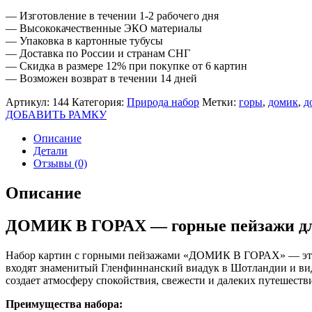
— Изготовление в течении 1-2 рабочего дня
— Высококачественные ЭКО материалы
— Упаковка в картонные тубусы
— Доставка по России и странам СНГ
— Скидка в размере 12% при покупке от 6 картин
— Возможен возврат в течении 14 дней
Артикул:
144
Категория:
Природа набор
Метки:
горы
,
домик
,
д
ДОБАВИТЬ РАМКУ
Описание
Детали
Отзывы (0)
Описание
ДОМИК В ГОРАХ — горные пейзажи дл
Набор картин с горными пейзажами «ДОМИК В ГОРАХ» — это к
входят знаменитый Гленфиннанский виадук в Шотландии и виды
создает атмосферу спокойствия, свежести и далеких путешеств
Преимущества набора: