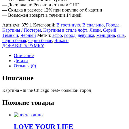
— Доставка по России и странам СНГ
— Скидка в размере 12% при покупке от 6 картин
— Возможен возврат в течении 14 дней
Артикул:
379.1
Категорий:
В гостиную
,
В спальню
,
Города
,
Картины / Постеры
,
Картины в стиле лофт
,
Люди
,
Серый
,
Темный
,
Черный
Метки:
афро
,
город
,
девушка
,
женщина
,
сша
,
черно-белая
,
черно-белое
,
Чикаго
ДОБАВИТЬ РАМКУ
Описание
Детали
Отзывы (0)
Описание
Картина «In the Chicago beat» большой город
Похожие товары
LOVE YOUR LIFE