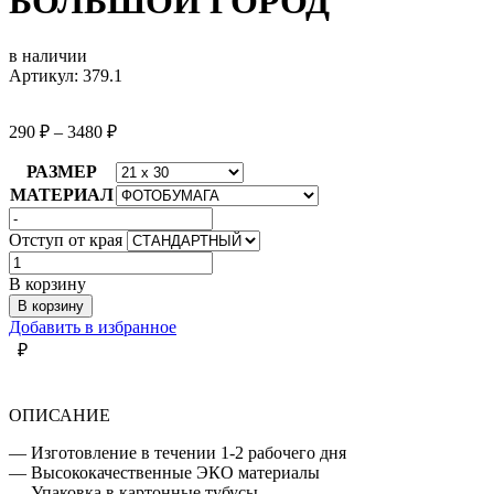
БОЛЬШОЙ ГОРОД
в наличии
Артикул: 379.1
290
₽
–
3480
₽
РАЗМЕР
МАТЕРИАЛ
Отступ от края
Количество
товара
В корзину
БОЛЬШОЙ
В корзину
ГОРОД
Добавить в избранное
₽
ОПИСАНИЕ
— Изготовление в течении 1-2 рабочего дня
— Высококачественные ЭКО материалы
— Упаковка в картонные тубусы