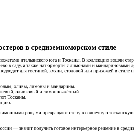
еров в средиземноморском стиле
ами итальянского юга и Тосканы. В коллекцию вошли старинн
ево в саду, а также натюрморты с лимонами и мандариновыми де
одходит для гостиной, кухни, столовой или прихожей в стиле п
 холмы, оливы, лимоны и мандарины.
ежевый, оливковый и лимонно-жёлтый.
уют Тосканы.
ицию.
 лимонными рощами превращают стену в солнечную тосканскую 
ии — значит получить готовое интерьерное решение в средиз