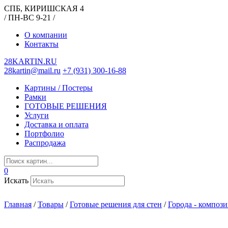
СПБ, КИРИШСКАЯ 4
/ ПН-ВС 9-21 /
О компании
Контакты
28KARTIN.RU
28kartin@mail.ru
+7 (931) 300-16-88
Картины / Постеры
Рамки
ГОТОВЫЕ РЕШЕНИЯ
Услуги
Доставка и оплата
Портфолио
Распродажа
0
Искать
Главная
/
Товары
/
Готовые решения для стен
/
Города - композ