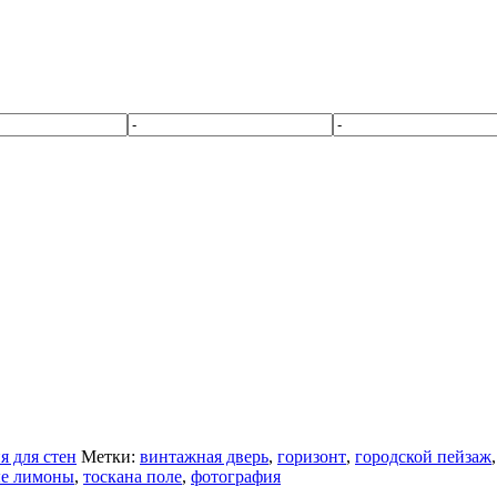
я для стен
Метки:
винтажная дверь
,
горизонт
,
городской пейзаж
ые лимоны
,
тоскана поле
,
фотография