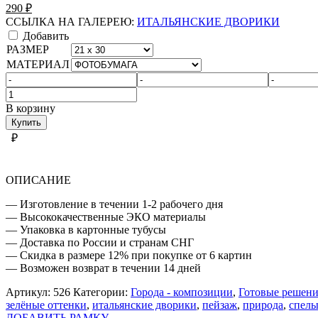
290
₽
ССЫЛКА НА ГАЛЕРЕЮ:
ИТАЛЬЯНСКИЕ ДВОРИКИ
Добавить
РАЗМЕР
МАТЕРИАЛ
Количество
товара
В корзину
ИТАЛЬЯНСКИЕ
Купить
ДВОРИКИ
₽
ОПИСАНИЕ
— Изготовление в течении 1-2 рабочего дня
— Высококачественные ЭКО материалы
— Упаковка в картонные тубусы
— Доставка по России и странам СНГ
— Скидка в размере 12% при покупке от 6 картин
— Возможен возврат в течении 14 дней
Артикул:
526
Категории:
Города - композиции
,
Готовые решени
зелёные оттенки
,
итальянские дворики
,
пейзаж
,
природа
,
спел
ДОБАВИТЬ РАМКУ