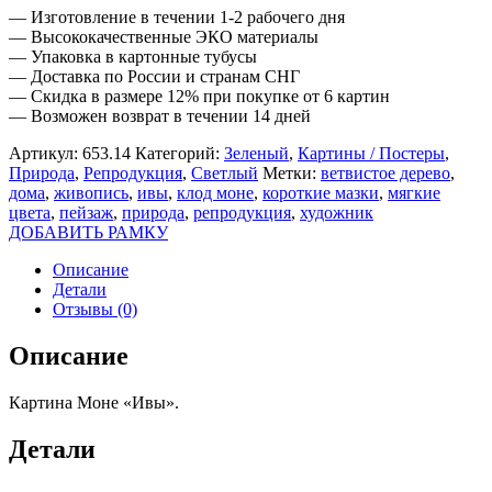
— Изготовление в течении 1-2 рабочего дня
— Высококачественные ЭКО материалы
— Упаковка в картонные тубусы
— Доставка по России и странам СНГ
— Скидка в размере 12% при покупке от 6 картин
— Возможен возврат в течении 14 дней
Артикул:
653.14
Категорий:
Зеленый
,
Картины / Постеры
,
Природа
,
Репродукция
,
Светлый
Метки:
ветвистое дерево
,
дома
,
живопись
,
ивы
,
клод моне
,
короткие мазки
,
мягкие
цвета
,
пейзаж
,
природа
,
репродукция
,
художник
ДОБАВИТЬ РАМКУ
Описание
Детали
Отзывы (0)
Описание
Картина Моне «Ивы».
Детали