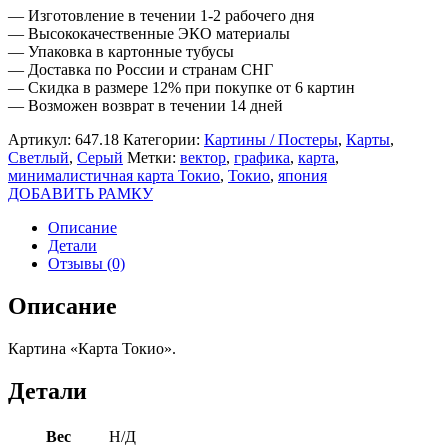
— Изготовление в течении 1-2 рабочего дня
— Высококачественные ЭКО материалы
— Упаковка в картонные тубусы
— Доставка по России и странам СНГ
— Скидка в размере 12% при покупке от 6 картин
— Возможен возврат в течении 14 дней
Артикул:
647.18
Категории:
Картины / Постеры
,
Карты
,
Светлый
,
Серый
Метки:
вектор
,
графика
,
карта
,
минималистичная карта Токио
,
Токио
,
япония
ДОБАВИТЬ РАМКУ
Описание
Детали
Отзывы (0)
Описание
Картина «Карта Токио».
Детали
Вес
Н/Д