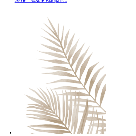
290
₽
–
3480
₽
Выбрать...