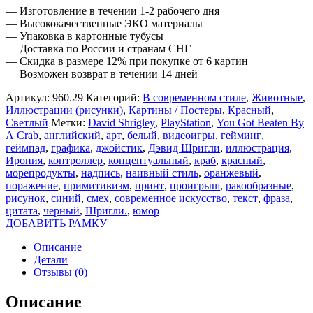
— Изготовление в течении 1-2 рабочего дня
— Высококачественные ЭКО материалы
— Упаковка в картонные тубусы
— Доставка по России и странам СНГ
— Скидка в размере 12% при покупке от 6 картин
— Возможен возврат в течении 14 дней
Артикул:
960.29
Категорий:
В современном стиле
,
Животные
,
Иллюстрации (рисунки)
,
Картины / Постеры
,
Красный
,
Светлый
Метки:
David Shrigley
,
PlayStation
,
You Got Beaten By
A Crab
,
английский
,
арт
,
белый
,
видеоигры
,
гейминг
,
геймпад
,
графика
,
джойстик
,
Дэвид Шригли
,
иллюстрация
,
Ирония
,
контроллер
,
концептуальный
,
краб
,
красный
,
морепродукты
,
надпись
,
наивный стиль
,
оранжевый
,
поражение
,
примитивизм
,
принт
,
проигрыш
,
ракообразные
,
рисунок
,
синий
,
смех
,
современное искусство
,
текст
,
фраза
,
цитата
,
черный
,
Шригли.
,
юмор
ДОБАВИТЬ РАМКУ
Описание
Детали
Отзывы (0)
Описание