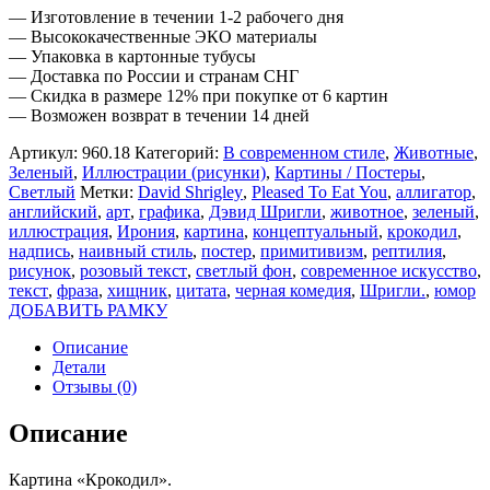
— Изготовление в течении 1-2 рабочего дня
— Высококачественные ЭКО материалы
— Упаковка в картонные тубусы
— Доставка по России и странам СНГ
— Скидка в размере 12% при покупке от 6 картин
— Возможен возврат в течении 14 дней
Артикул:
960.18
Категорий:
В современном стиле
,
Животные
,
Зеленый
,
Иллюстрации (рисунки)
,
Картины / Постеры
,
Светлый
Метки:
David Shrigley
,
Pleased To Eat You
,
аллигатор
,
английский
,
арт
,
графика
,
Дэвид Шригли
,
животное
,
зеленый
,
иллюстрация
,
Ирония
,
картина
,
концептуальный
,
крокодил
,
надпись
,
наивный стиль
,
постер
,
примитивизм
,
рептилия
,
рисунок
,
розовый текст
,
светлый фон
,
современное искусство
,
текст
,
фраза
,
хищник
,
цитата
,
черная комедия
,
Шригли.
,
юмор
ДОБАВИТЬ РАМКУ
Описание
Детали
Отзывы (0)
Описание
Картина «Крокодил».