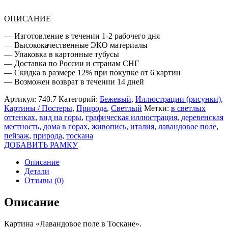
ОПИСАНИЕ
— Изготовление в течении 1-2 рабочего дня
— Высококачественные ЭКО материалы
— Упаковка в картонные тубусы
— Доставка по России и странам СНГ
— Скидка в размере 12% при покупке от 6 картин
— Возможен возврат в течении 14 дней
Артикул:
740.7
Категорий:
Бежевый
,
Иллюстрации (рисунки)
,
Картины / Постеры
,
Природа
,
Светлый
Метки:
в светлых
оттенках
,
вид на горы
,
графическая иллюстрация
,
деревенская
местность
,
дома в горах
,
живопись
,
италия
,
лавандовое поле
,
пейзаж
,
природа
,
тоскана
ДОБАВИТЬ РАМКУ
Описание
Детали
Отзывы (0)
Описание
Картина «Лавандовое поле в Тоскане».