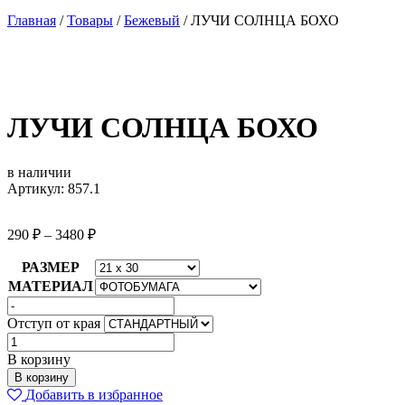
Главная
/
Товары
/
Бежевый
/
ЛУЧИ СОЛНЦА БОХО
ЛУЧИ СОЛНЦА БОХО
в наличии
Артикул: 857.1
290
₽
–
3480
₽
РАЗМЕР
МАТЕРИАЛ
Отступ от края
Количество
товара
В корзину
ЛУЧИ
В корзину
СОЛНЦА
Добавить в избранное
БОХО