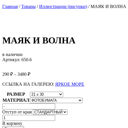
Главная
/
Товары
/
Иллюстрации (рисунки)
/
МАЯК И ВОЛНА
МАЯК И ВОЛНА
в наличии
Артикул: 650.6
290
₽
–
3480
₽
ССЫЛКА НА ГАЛЕРЕЮ:
ЯРКОЕ МОРЕ
РАЗМЕР
МАТЕРИАЛ
Отступ от края
Количество
товара
В корзину
МАЯК