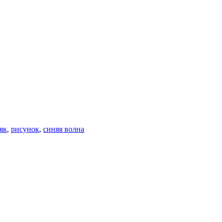
як
,
рисунок
,
синяя волна