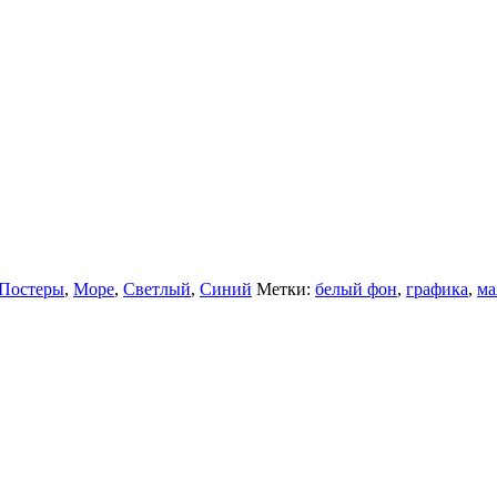
 Постеры
,
Море
,
Светлый
,
Синий
Метки:
белый фон
,
графика
,
ма