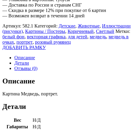
— Доставка по России и странам СНГ
— Скидка в размере 12% при покупке от 6 картин
— Возможен возврат в течении 14 дней
Артикул:
582.1
Категорий:
Детские
,
Животные
,
Иллюстрации
(рисунки)
,
Картины / Постеры
,
Коричневый
,
Светлый
Метки:
белый фон
,
векторная графика
,
для детей
,
медведь
,
медведь в
очках
,
портрет
,
розовый румянец
ДОБАВИТЬ РАМКУ
Описание
Детали
Отзывы (0)
Описание
Картина Медведь, портрет.
Детали
Вес
Н/Д
Габариты
Н/Д