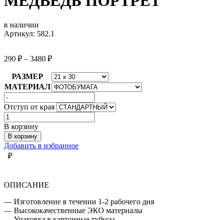
МЕДВЕДЬ ПОРТРЕТ
в наличии
Артикул: 582.1
290
₽
–
3480
₽
РАЗМЕР
МАТЕРИАЛ
Отступ от края
Количество
товара
В корзину
МЕДВЕДЬ
В корзину
ПОРТРЕТ
Добавить в избранное
₽
ОПИСАНИЕ
— Изготовление в течении 1-2 рабочего дня
— Высококачественные ЭКО материалы
— Упаковка в картонные тубусы