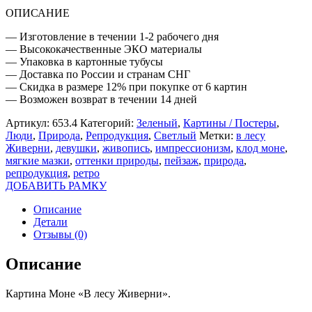
ОПИСАНИЕ
— Изготовление в течении 1-2 рабочего дня
— Высококачественные ЭКО материалы
— Упаковка в картонные тубусы
— Доставка по России и странам СНГ
— Скидка в размере 12% при покупке от 6 картин
— Возможен возврат в течении 14 дней
Артикул:
653.4
Категорий:
Зеленый
,
Картины / Постеры
,
Люди
,
Природа
,
Репродукция
,
Светлый
Метки:
в лесу
Живерни
,
девушки
,
живопись
,
импрессионизм
,
клод моне
,
мягкие мазки
,
оттенки природы
,
пейзаж
,
природа
,
репродукция
,
ретро
ДОБАВИТЬ РАМКУ
Описание
Детали
Отзывы (0)
Описание
Картина Моне «В лесу Живерни».