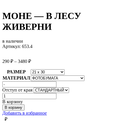
МОНЕ — В ЛЕСУ
ЖИВЕРНИ
в наличии
Артикул: 653.4
290
₽
–
3480
₽
РАЗМЕР
МАТЕРИАЛ
Отступ от края
Количество
товара
В корзину
МОНЕ
В корзину
-
Добавить в избранное
В
₽
ЛЕСУ
ЖИВЕРНИ