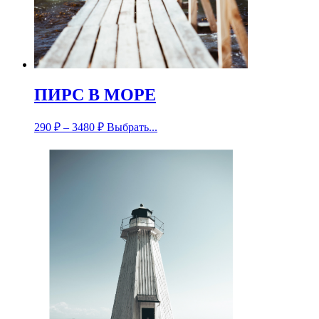
ПИРС В МОРЕ
290
₽
–
3480
₽
Выбрать...