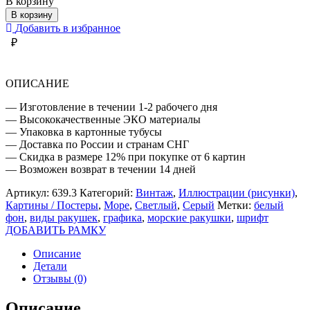
В корзину
МОРСКИЕ
В корзину
РАКУШКИ
Добавить в избранное
₽
ОПИСАНИЕ
— Изготовление в течении 1-2 рабочего дня
— Высококачественные ЭКО материалы
— Упаковка в картонные тубусы
— Доставка по России и странам СНГ
— Скидка в размере 12% при покупке от 6 картин
— Возможен возврат в течении 14 дней
Артикул:
639.3
Категорий:
Винтаж
,
Иллюстрации (рисунки)
,
Картины / Постеры
,
Море
,
Светлый
,
Серый
Метки:
белый
фон
,
виды ракушек
,
графика
,
морские ракушки
,
шрифт
ДОБАВИТЬ РАМКУ
Описание
Детали
Отзывы (0)
Описание