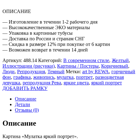
ОПИСАНИЕ
— Изготовление в течении 1-2 рабочего дня
— Высококачественные ЭКО материалы
— Упаковка в картонные тубусы
— Доставка по России и странам СНГ
— Скидка в размере 12% при покупке от 6 картин
— Возможен возврат в течении 14 дней
Артикул:
488.14
Категорий:
В современном стиле
,
Желтый
,
Иллюстрации (рисунки)
,
Картины / Постеры
,
Коричневый
,
Люди
,
Репродукция
,
Темный
Метки:
art by REWA
,
горчичный
фон
,
графика
,
живопись
,
мулатка
,
портрет
,
разноцветная
девушка
,
репродукция Рева
,
яркие цвета
,
яркий портрет
ДОБАВИТЬ РАМКУ
Описание
Детали
Отзывы (0)
Описание
Картина «Мулатка яркий портрет».