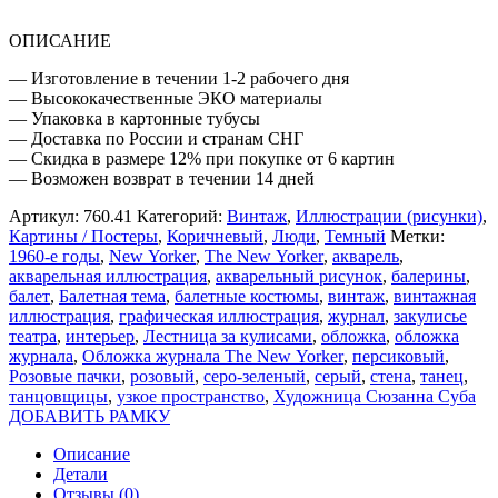
ОПИСАНИЕ
— Изготовление в течении 1-2 рабочего дня
— Высококачественные ЭКО материалы
— Упаковка в картонные тубусы
— Доставка по России и странам СНГ
— Скидка в размере 12% при покупке от 6 картин
— Возможен возврат в течении 14 дней
Артикул:
760.41
Категорий:
Винтаж
,
Иллюстрации (рисунки)
,
Картины / Постеры
,
Коричневый
,
Люди
,
Темный
Метки:
1960-е годы
,
New Yorker
,
The New Yorker
,
акварель
,
акварельная иллюстрация
,
акварельный рисунок
,
балерины
,
балет
,
Балетная тема
,
балетные костюмы
,
винтаж
,
винтажная
иллюстрация
,
графическая иллюстрация
,
журнал
,
закулисье
театра
,
интерьер
,
Лестница за кулисами
,
обложка
,
обложка
журнала
,
Обложка журнала The New Yorker
,
персиковый
,
Розовые пачки
,
розовый
,
серо-зеленый
,
серый
,
стена
,
танец
,
танцовщицы
,
узкое пространство
,
Художница Сюзанна Суба
ДОБАВИТЬ РАМКУ
Описание
Детали
Отзывы (0)