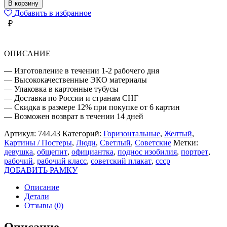
ОБСЛУЖИМ
В корзину
КУЛЬТУРНО
Добавить в избранное
КАЖДОГО
₽
ПОСЕТИТЕЛЯ
ОПИСАНИЕ
— Изготовление в течении 1-2 рабочего дня
— Высококачественные ЭКО материалы
— Упаковка в картонные тубусы
— Доставка по России и странам СНГ
— Скидка в размере 12% при покупке от 6 картин
— Возможен возврат в течении 14 дней
Артикул:
744.43
Категорий:
Горизонтальные
,
Желтый
,
Картины / Постеры
,
Люди
,
Светлый
,
Советские
Метки:
девушка
,
общепит
,
официантка
,
поднос изобилия
,
портрет
,
рабочий
,
рабочий класс
,
советский плакат
,
ссср
ДОБАВИТЬ РАМКУ
Описание
Детали
Отзывы (0)
Описание