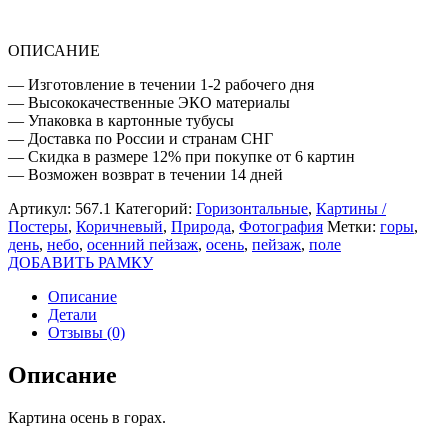
ОПИСАНИЕ
— Изготовление в течении 1-2 рабочего дня
— Высококачественные ЭКО материалы
— Упаковка в картонные тубусы
— Доставка по России и странам СНГ
— Скидка в размере 12% при покупке от 6 картин
— Возможен возврат в течении 14 дней
Артикул:
567.1
Категорий:
Горизонтальные
,
Картины /
Постеры
,
Коричневый
,
Природа
,
Фотография
Метки:
горы
,
день
,
небо
,
осенний пейзаж
,
осень
,
пейзаж
,
поле
ДОБАВИТЬ РАМКУ
Описание
Детали
Отзывы (0)
Описание
Картина осень в горах.