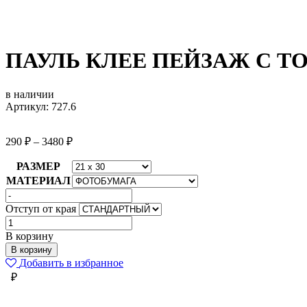
ПАУЛЬ КЛЕЕ ПЕЙЗАЖ С 
в наличии
Артикул: 727.6
290
₽
–
3480
₽
РАЗМЕР
МАТЕРИАЛ
Отступ от края
Количество
товара
В корзину
ПАУЛЬ
В корзину
КЛЕЕ
Добавить в избранное
ПЕЙЗАЖ
₽
С
ТОПОЛЯМИ