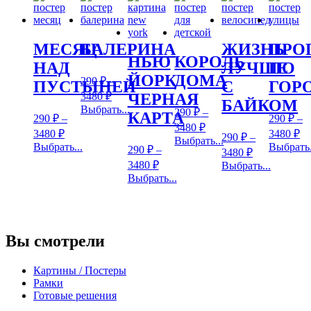
МЕСЯЦ
БАЛЕРИНА
ЖИЗНЬ
ПРО
НЬЮ
КОРОЛЬ
НАД
ЛУЧШЕ
ПО
ЙОРК
ДОМА
290
₽
–
ПУСТЫНЕЙ
С
ГОР
3480
₽
ЧЕРНАЯ
БАЙКОМ
Выбрать...
290
₽
–
КАРТА
290
₽
–
290
₽
–
3480
₽
3480
₽
3480
₽
290
₽
–
Выбрать...
Выбрать...
Выбрать.
290
₽
–
3480
₽
3480
₽
Выбрать...
Выбрать...
Вы смотрели
Картины / Постеры
Рамки
Готовые решения