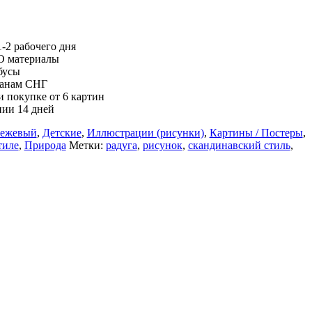
-2 рабочего дня
О материалы
бусы
ранам СНГ
 покупке от 6 картин
нии 14 дней
ежевый
,
Детские
,
Иллюстрации (рисунки)
,
Картины / Постеры
,
тиле
,
Природа
Метки:
радуга
,
рисунок
,
скандинавский стиль
,