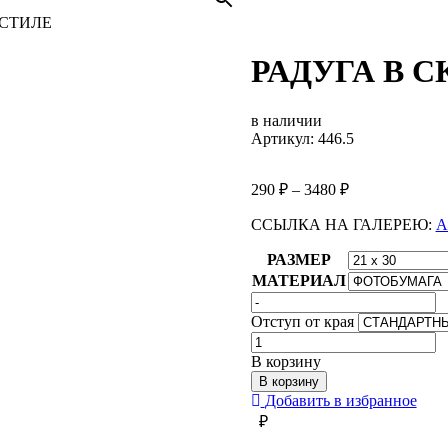
 СТИЛЕ
РАДУГА В 
в наличии
Артикул: 446.5
290
₽
–
3480
₽
ССЫЛКА НА ГАЛЕРЕЮ:
А
РАЗМЕР
МАТЕРИАЛ
Отступ от края
Количество
товара
В корзину
РАДУГА
В корзину
В
Добавить в избранное
СКАНДИНАВСКОМ
₽
СТИЛЕ