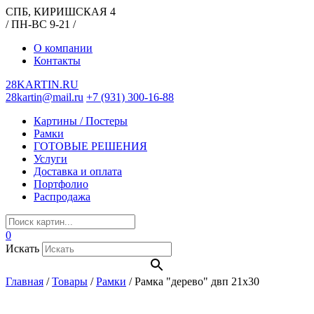
СПБ, КИРИШСКАЯ 4
/ ПН-ВС 9-21 /
О компании
Контакты
28KARTIN.RU
28kartin@mail.ru
+7 (931) 300-16-88
Картины / Постеры
Рамки
ГОТОВЫЕ РЕШЕНИЯ
Услуги
Доставка и оплата
Портфолио
Распродажа
0
Искать
Главная
/
Товары
/
Рамки
/
Рамка "дерево" двп 21х30