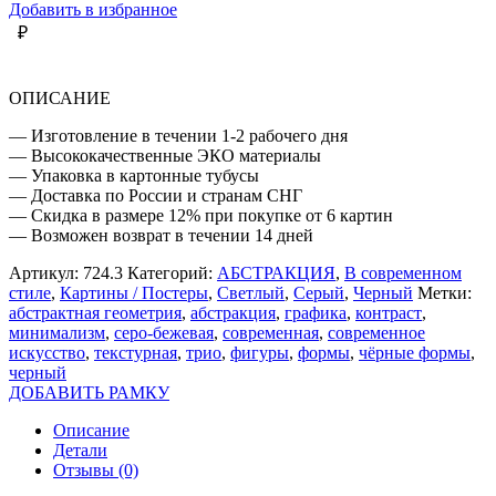
БЕЖЕВАЯ
Добавить в избранное
АБСТРАКЦИЯ
₽
ОПИСАНИЕ
— Изготовление в течении 1-2 рабочего дня
— Высококачественные ЭКО материалы
— Упаковка в картонные тубусы
— Доставка по России и странам СНГ
— Скидка в размере 12% при покупке от 6 картин
— Возможен возврат в течении 14 дней
Артикул:
724.3
Категорий:
АБСТРАКЦИЯ
,
В современном
стиле
,
Картины / Постеры
,
Светлый
,
Серый
,
Черный
Метки:
абстрактная геометрия
,
абстракция
,
графика
,
контраст
,
минимализм
,
серо-бежевая
,
современная
,
современное
искусство
,
текстурная
,
трио
,
фигуры
,
формы
,
чёрные формы
,
черный
ДОБАВИТЬ РАМКУ
Описание
Детали
Отзывы (0)