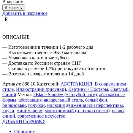
В корзину
В корзину
Добавить в избранное
₽
ОПИСАНИЕ
— Изготовление в течении 1-2 рабочего дня
— Высококачественные ЭКО материалы
— Упаковка в картонные тубусы
— Доставка по России и странам СНГ
— Скидка в размере 12% при покупке от 6 картин
— Возможен возврат в течении 14 дней
Артикул:
868.10
Категорий:
АБСТРАКЦИЯ
,
В современном
стиле
,
Иллюстрации (рисунки)
,
Картины / Постеры
,
Светлый
,
Синий
Метки:
«Blaue Stunde» («Голубой час»)
,
абстрактные
формы
,
абстракция
,
акварельный стиль
,
белый фон
,
бирюзовый
,
голубой
,
иллюзия движения или перспективы
,
круги
,
минимализм
,
монохромный (оттенки синего)
,
овалы
,
синий
,
современное искусство
ДОБАВИТЬ РАМКУ
Описание