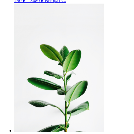
290
₽
–
3480
₽
Выбрать...