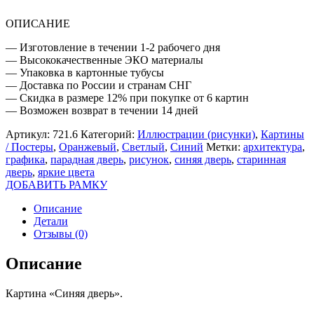
ОПИСАНИЕ
— Изготовление в течении 1-2 рабочего дня
— Высококачественные ЭКО материалы
— Упаковка в картонные тубусы
— Доставка по России и странам СНГ
— Скидка в размере 12% при покупке от 6 картин
— Возможен возврат в течении 14 дней
Артикул:
721.6
Категорий:
Иллюстрации (рисунки)
,
Картины
/ Постеры
,
Оранжевый
,
Светлый
,
Синий
Метки:
архитектура
,
графика
,
парадная дверь
,
рисунок
,
синяя дверь
,
старинная
дверь
,
яркие цвета
ДОБАВИТЬ РАМКУ
Описание
Детали
Отзывы (0)
Описание
Картина «Синяя дверь».