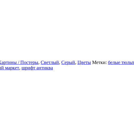
Картины / Постеры
,
Светлый
,
Серый
,
Цветы
Метки:
белые тюль
ый маркет
,
шрифт антиква