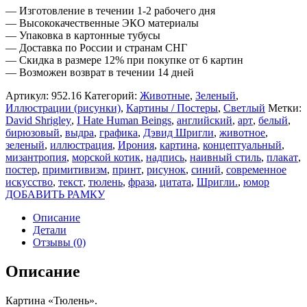
— Изготовление в течении 1-2 рабочего дня
— Высококачественные ЭКО материалы
— Упаковка в картонные тубусы
— Доставка по России и странам СНГ
— Скидка в размере 12% при покупке от 6 картин
— Возможен возврат в течении 14 дней
Артикул:
952.16
Категорий:
Животные
,
Зеленый
,
Иллюстрации (рисунки)
,
Картины / Постеры
,
Светлый
Метки:
David Shrigley
,
I Hate Human Beings
,
английский
,
арт
,
белый
,
бирюзовый
,
выдра
,
графика
,
Дэвид Шригли
,
животное
,
зеленый
,
иллюстрация
,
Ирония
,
картина
,
концептуальный
,
мизантропия
,
морской котик
,
надпись
,
наивный стиль
,
плакат
,
постер
,
примитивизм
,
принт
,
рисунок
,
синий
,
современное
искусство
,
текст
,
тюлень
,
фраза
,
цитата
,
Шригли.
,
юмор
ДОБАВИТЬ РАМКУ
Описание
Детали
Отзывы (0)
Описание
Картина «Тюлень».