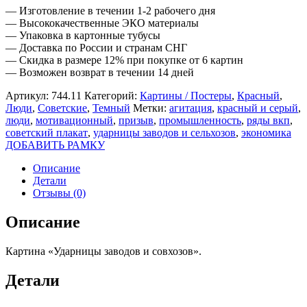
— Изготовление в течении 1-2 рабочего дня
— Высококачественные ЭКО материалы
— Упаковка в картонные тубусы
— Доставка по России и странам СНГ
— Скидка в размере 12% при покупке от 6 картин
— Возможен возврат в течении 14 дней
Артикул:
744.11
Категорий:
Картины / Постеры
,
Красный
,
Люди
,
Советские
,
Темный
Метки:
агитация
,
красный и серый
,
люди
,
мотивационный
,
призыв
,
промышленность
,
ряды вкп
,
советский плакат
,
ударницы заводов и сельхозов
,
экономика
ДОБАВИТЬ РАМКУ
Описание
Детали
Отзывы (0)
Описание
Картина «Ударницы заводов и совхозов».
Детали