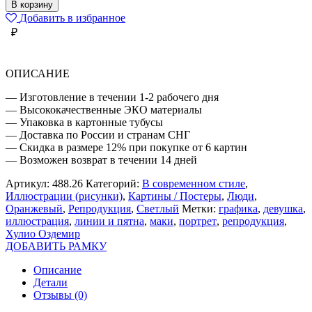
ХУЛИО
В корзину
ОЗДЕМИР
Добавить в избранное
ДЕВУШКА
₽
МАКИ
ОПИСАНИЕ
— Изготовление в течении 1-2 рабочего дня
— Высококачественные ЭКО материалы
— Упаковка в картонные тубусы
— Доставка по России и странам СНГ
— Скидка в размере 12% при покупке от 6 картин
— Возможен возврат в течении 14 дней
Артикул:
488.26
Категорий:
В современном стиле
,
Иллюстрации (рисунки)
,
Картины / Постеры
,
Люди
,
Оранжевый
,
Репродукция
,
Светлый
Метки:
графика
,
девушка
,
иллюстрация
,
линии и пятна
,
маки
,
портрет
,
репродукция
,
Хулио Оздемир
ДОБАВИТЬ РАМКУ
Описание
Детали
Отзывы (0)