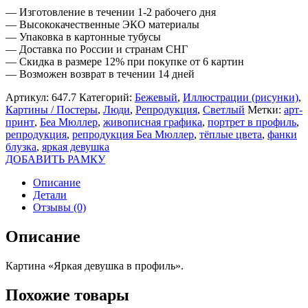
— Изготовление в течении 1-2 рабочего дня
— Высококачественные ЭКО материалы
— Упаковка в картонные тубусы
— Доставка по России и странам СНГ
— Скидка в размере 12% при покупке от 6 картин
— Возможен возврат в течении 14 дней
Артикул:
647.7
Категорий:
Бежевый
,
Иллюстрации (рисунки)
,
Картины / Постеры
,
Люди
,
Репродукция
,
Светлый
Метки:
арт-
принт
,
Беа Мюллер
,
живописная графика
,
портрет в профиль
,
репродукция
,
репродукция Беа Мюллер
,
тёплые цвета
,
фанки
блузка
,
яркая девушка
ДОБАВИТЬ РАМКУ
Описание
Детали
Отзывы (0)
Описание
Картина «Яркая девушка в профиль».
Похожие товары