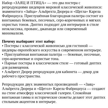
Набор «ЗАЯЦ И ПТИЦА» — это два постера с
репродукциями шедевров мировой классической живописи:
знаменитого «Зайца» Альбрехта Дюрера и «Щегла» Карела
Фабрициуса. Приглушённая благородная палитра состоит из
винтажных бежевых, песочных, серо-коричневых и мягких
охристых тонов. Диптих подходит для интерьеров в стиле
неоклассика, прованс, джапанди или современный
минимализм.
Почему выбирают этот набор:
• Постеры с классической живописью для гостиной —
шедевры европейского искусства в современном интерьере.
• Приглушённая винтажная палитра — бежевые, песочные,
серо-коричневые и охристые тона.
• Парные постеры в классическом стиле — готовый диптих
для размещения.
• Альбрехт Дюрер репродукция для кабинета — декор для
рабочего пространства.
Репродукции двух знаменитых произведений — «Заяц»
Альбрехта Дюрера и «Щегол» Карела Фабрициуса — создают
на стене атмосферу классической галереи. Спокойная
винтажная гамма и исторические сюжеты делают этот диптих
стильным акцентом в интерьере.