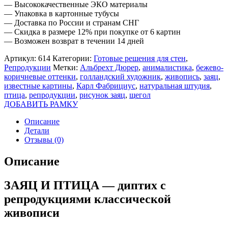
— Высококачественные ЭКО материалы
— Упаковка в картонные тубусы
— Доставка по России и странам СНГ
— Скидка в размере 12% при покупке от 6 картин
— Возможен возврат в течении 14 дней
Артикул:
614
Категории:
Готовые решения для стен
,
Репродукции
Метки:
Альбрехт Дюрер
,
анималистика
,
бежево-
коричневые оттенки
,
голландский художник
,
живопись
,
заяц
,
известные картины
,
Карл Фабрициус
,
натуральная штудия
,
птица
,
репродукции
,
рисунок заяц
,
щегол
ДОБАВИТЬ РАМКУ
Описание
Детали
Отзывы (0)
Описание
ЗАЯЦ И ПТИЦА — диптих с
репродукциями классической
живописи