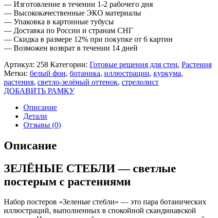
— Изготовление в течении 1-2 рабочего дня
— Высококачественные ЭКО материалы
— Упаковка в картонные тубусы
— Доставка по России и странам СНГ
— Скидка в размере 12% при покупке от 6 картин
— Возможен возврат в течении 14 дней
Артикул:
258
Категории:
Готовые решения для стен
,
Растения
Метки:
белый фон
,
ботаника
,
иллюстрации
,
куркума
,
растения
,
светло-зелёный оттенок
,
стрелолист
ДОБАВИТЬ РАМКУ
Описание
Детали
Отзывы (0)
Описание
ЗЕЛЁНЫЕ СТЕБЛИ — светлые
постерым с растениями
Набор постеров «Зеленые стебли» — это пара ботанических
иллюстраций, выполненных в спокойной скандинавской