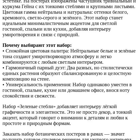
эстетике. На постерах изображены частушник тривиальный и
куркума Гейна с их тонкими стеблями и крупными листьями.
Цветовая гамма нейтральна и натуральна: оттенки белого,
кремового, светло-серого и зелёного. Этот набор станет
идеальным минималистичным акцентом для светлой
гостиной, спальни или кухни, добавляя интерьеру
умиротворения и связи с природой.
Почему выбирают этот набор:
• Спокойная цветовая палитра: Нейтральные белые и зелёные
тона создают умиротворяющую атмосферу и легко
комбинируются с любым светлым интерьером.
• Гармоничный парный дуэт: Два разных, но стилистически
единых растения образуют сбалансированную и целостную
композицию на стене.
• Универсальность применения: Набор одинаково уместен в
гостиной, спальне, кухне или домашнем офисе, внося ноту
спокойствия и свежести.
Набор «Зеленые стебли» добавляет интерьеру лёгкой
графичности и элегантности. Это не просто декор, а тонкий
акцент, который говорит о внимании к деталям и любви к
простоте и природным формам.
Заказать набор ботанических постеров в рамах — значит
получить готовое стилевое решение для уютного интерьера.