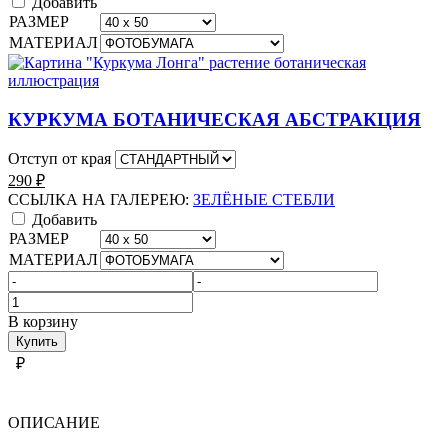
Добавить
РАЗМЕР
МАТЕРИАЛ
КУРКУМА БОТАНИЧЕСКАЯ АБСТРАКЦИЯ
Отступ от края
290
₽
ССЫЛКА НА ГАЛЕРЕЮ:
ЗЕЛЁНЫЕ СТЕБЛИ
Добавить
РАЗМЕР
МАТЕРИАЛ
Количество
товара
В корзину
ЗЕЛЁНЫЕ
Купить
СТЕБЛИ
₽
ОПИСАНИЕ