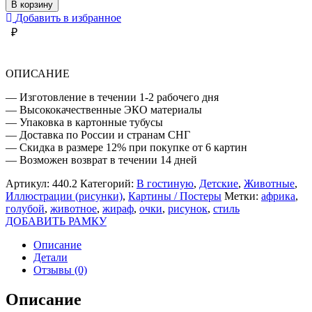
ЖИРАФ
В корзину
В
Добавить в избранное
ОЧКАХ
₽
ГОЛУБЫХ
ОПИСАНИЕ
— Изготовление в течении 1-2 рабочего дня
— Высококачественные ЭКО материалы
— Упаковка в картонные тубусы
— Доставка по России и странам СНГ
— Скидка в размере 12% при покупке от 6 картин
— Возможен возврат в течении 14 дней
Артикул:
440.2
Категорий:
В гостиную
,
Детские
,
Животные
,
Иллюстрации (рисунки)
,
Картины / Постеры
Метки:
африка
,
голубой
,
животное
,
жираф
,
очки
,
рисунок
,
стиль
ДОБАВИТЬ РАМКУ
Описание
Детали
Отзывы (0)
Описание