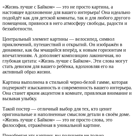
«Жизнь лучше с Байком» — это не просто картина, а
настоящее вдохновение для вашего интерьера! Она идеально
подойдёт как для детской комнаты, так и для любого другого
помещения, привнося в него атмосферу свободы, радости и
беззаботности.
Центральный элемент картины — велосипед, символ
приключений, путешествий и открытий. Он изображён в
динамике, как бы мчащийся вперёд, к новым горизонтам и
впечатлениям. А дополняет композицию лаконичная, но
глубокая цитата: «Жизнь лучше с Байком». Эти слова могут
стать девизом для вашего ребёнка, вдохновляя его на
активный образ жизни.
Картина выполнена в стильной черно-белой гамме, которая
подчеркнёт изысканность и современность вашего интерьера.
Она станет ярким акцентом в комнате, привлекая внимание и
вызывая улыбку.
Такой постер — отличный выбор для тех, кто ценит
оригинальные и наполненные смыслом детали в своём доме.
«Жизнь лучше с Байком» — это не просто слова, это
философия, отражённая в уникальной картине.
Приобретая эту картину, вы получаете не только